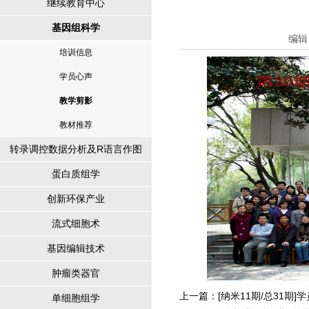
继续教育中心
基因组科学
编辑
培训信息
学员心声
教学剪影
教材推荐
转录调控数据分析及R语言作图
蛋白质组学
创新环保产业
流式细胞术
基因编辑技术
肿瘤类器官
上一篇：
[纳米11期/总31期]
单细胞组学