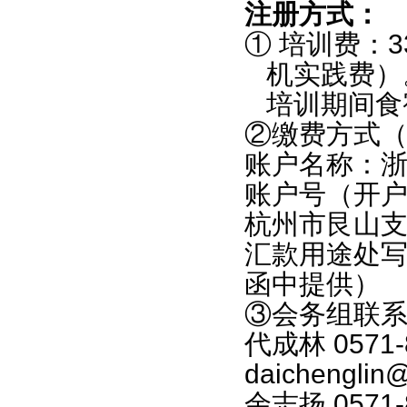
注册方式：
①
培训费：
3
机实践费）
培训期间食
②
缴费方式
账户名称：
账户号（开
杭州市艮山
汇款用途处
函中提供）
③
会务组联
代成林
0571-
daichenglin@
余志扬
0571-