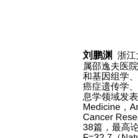
刘鹏渊
浙江
属邵逸夫医
和基因组学
癌症遗传学
息学领域发
Medicine
，
A
Cancer Rese
38
篇，最高
F=32.7
（
Nat