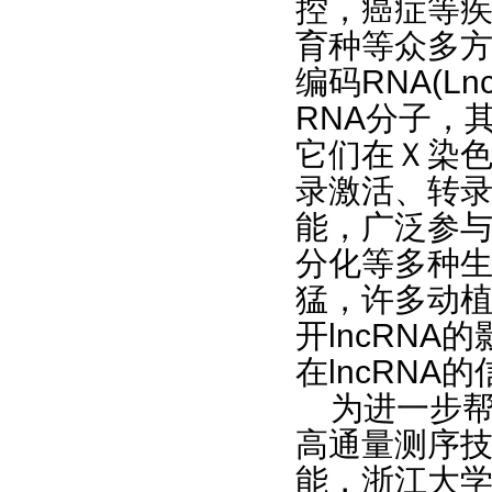
控，癌症等
育种等众多
编码
RNA(Ln
RNA
分子，
它们在Ｘ染
录激活、转
能，广泛参
分化等多种
猛，许多动
开
lncRNA
的
在
lncRNA
的
为进一步
高通量测序
能，浙江大